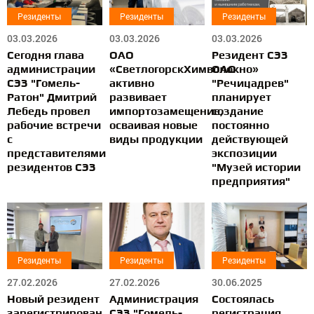
Резиденты
Резиденты
Резиденты
03.03.2026
03.03.2026
03.03.2026
Сегодня глава
ОАО
Резидент СЭЗ
администрации
«СветлогорскХимволокно»
ОАО
СЭЗ "Гомель-
активно
"Речицадрев"
Ратон" Дмитрий
развивает
планирует
Лебедь провел
импортозамещение,
создание
рабочие встречи
осваивая новые
постоянно
с
виды продукции
действующей
представителями
экспозиции
резидентов СЭЗ
"Музей истории
предприятия"
Резиденты
Резиденты
Резиденты
27.02.2026
27.02.2026
30.06.2025
Новый резидент
Администрация
Cостоялась
зарегистрирован
СЭЗ "Гомель-
регистрация