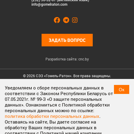
info@gomelraton.com
ЗАДАТЬ ВОПРОС
Разработка сайта: cnc.by
© 2026 СЭЗ «Гомель-Ратон». Все права защищены.
Cookies & Privacy
Уведомляем о сборе персональных данных в
Ок
соответствии с Законом Республики Беларусь от
Cookies enable you to use shopping carts and to personalize
07.05.2021г. № 99-З «О защите персональных
your experience on our sites, tell us which parts of our websites
данных». Ознакомиться с Политикой обработки
people have visited, help us measure the effectiveness of ads
персональных данных можно по ссылке:
and web searches, and give us insights into user behavior so we
политика обработки персональных данных
.
can improve our communications and products.
More
Оставаясь на сайте, Вы даете согласие на
information
обработку Ваших персональных данных в
соответствии с Политикой нашей компании