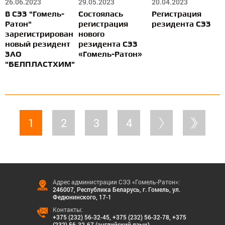
26.06.2023
29.05.2023
20.04.2023
В СЭЗ "Гомель-
Состоялась
Регистрация
Ратон"
регистрация
резидента СЭЗ
зарегистрирован
нового
новый резидент
резидента СЭЗ
ЗАО
«Гомель-Ратон»
"БЕЛПЛАСТХИМ"
1
2
3
4
Адрес администрации СЭЗ «Гомель-Ратон»:
246007, Республика Беларусь, г. Гомель, ул.
Федюнинского, 17-1
Контакты:
+375 (232) 56-32-45
,
+375 (232) 56-32-78
,
+375
(232) 56-32-67 (английский язык)