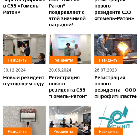
в СЭЗ «Гомель-
Ратон"
нового
Ратон»
поздравляет с
резидента СЭЗ
этой значимой
«Гомель-Ратон»
наградой!
Резиденты
Резиденты
Резиденты
30.12.2024
20.06.2024
26.07.2023
Новый резидент
Регистрация
Регистрация
в уходящем году
нового
нового
резидента СЭЗ
резидента - ООО
"Гомель-Ратон"
«ПрофитПластМе
Резиденты
Резиденты
Резиденты