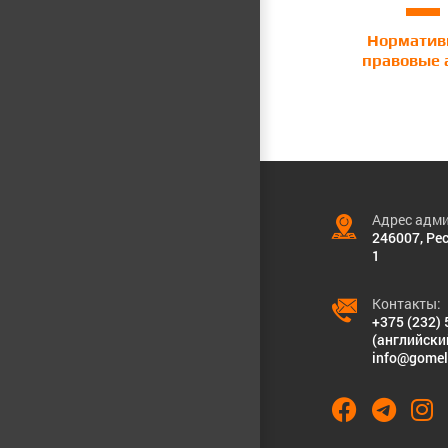
Нормати
правовые 
Адрес адми
246007, Рес
1
Контакты:
+375 (232) 
(английски
info@gomel