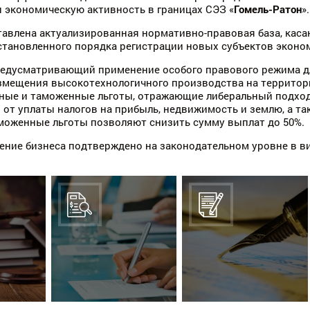
экономическую активность в границах СЭЗ «
Гомель-Ратон
».
тавлена актуализированная нормативно-правовая база, ка
становленного порядка регистрации новых субъектов экономи
редусматривающий применение особого правового режима дл
змещения высокотехнологичного производства на территори
ные и таможенные льготы, отражающие либеральный подход.
от уплаты налогов на прибыль, недвижимость и землю, а т
моженные льготы позволяют снизить сумму выплат до 50%.
ение бизнеса подтверждено на законодательном уровне в в