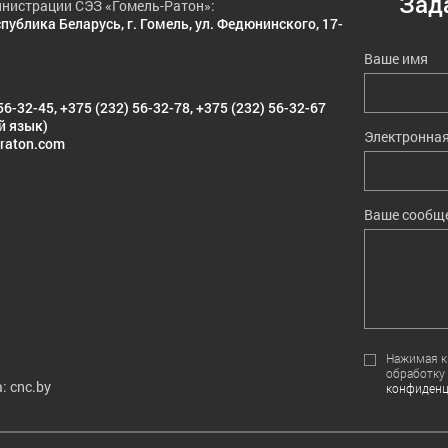
Зад
нистрации СЭЗ «Гомель-Ратон»:
публика Беларусь, г. Гомель, ул. Федюнинского, 17-
Ваше имя
56-32-45
,
+375 (232) 56-32-78
,
+375 (232) 56-32-67
й язык)
Электронная
raton.com
Ваше сообщ
Нажимая кн
обработку
: cnc.by
конфиденц