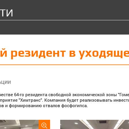
ТИ
й резидент в уходяще
АЦИИ
ачестве 64-го резидента свободной экономической зоны "Гом
приятие "Химтранс". Компания будет реализовывать инвест
ов и формированию отвалов фосфогипса.