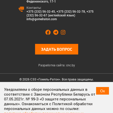
Федюнинского, 17-1
Контакты:
+375 (232) 56-32-45
,
+375 (232) 56-32-78
,
+375
(232) 56-32-67 (английский язык)
info@gomelraton.com
ЗАДАТЬ ВОПРОС
Разработка сайта: cnc.by
© 2026 СЭЗ «Гомель-Ратон». Все права защищены.
Cookies & Privacy
Уведомляем о сборе персональных данных в
Ок
соответствии с Законом Республики Беларусь от
Cookies enable you to use shopping carts and to personalize
07.05.2021г. № 99-З «О защите персональных
your experience on our sites, tell us which parts of our websites
данных». Ознакомиться с Политикой обработки
people have visited, help us measure the effectiveness of ads
персональных данных можно по ссылке:
and web searches, and give us insights into user behavior so we