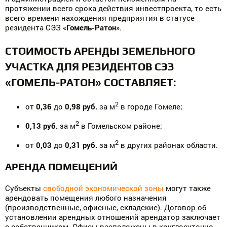
протяжении всего срока действия инвестпроекта, то есть
всего времени нахождения предприятия в статусе
резидента СЭЗ «
Гомель-Ратон
».
СТОИМОСТЬ АРЕНДЫ ЗЕМЕЛЬНОГО
УЧАСТКА ДЛЯ РЕЗИДЕНТОВ СЭЗ
«ГОМЕЛЬ-РАТОН» СОСТАВЛЯЕТ:
2
от
0,36
до
0,98 руб.
за м
в городе Гомеле;
2
0,13 руб.
за м
в Гомельском районе;
2
от
0,03
до
0,31 руб.
за м
в других районах области.
АРЕНДА ПОМЕЩЕНИЙ
Субъекты
свободной экономической зоны
могут также
арендовать помещения любого назначения
(производственные, офисные, складские). Договор об
установлении арендных отношений арендатор заключает
с собственником. Офисы расположены в круглосуточно