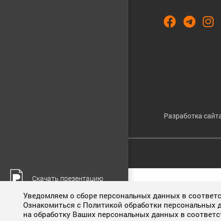
Разработка сайта
Cookies & Privacy
Скачать презентацию
Cookies enable you to use shopping carts and to personalize your
Уведомляем о сборе персональных данных в соответст
web searches, and give us insights into user behavior so we c
Ознакомиться с Политикой обработки персональных 
Смотреть видеофильм
на обработку Ваших персональных данных в соответ
Accept Cookies
Customise Cookies