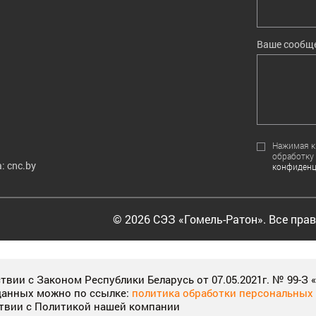
Ваше сообщ
Нажимая кн
обработку
: cnc.by
конфиденц
© 2026 СЭЗ «Гомель-Ратон». Все пра
 experience on our sites, tell us which parts of our websites peo
вии с Законом Республики Беларусь от 07.05.2021г. № 99-З
an improve our communications and products.
More information
данных можно по ссылке:
политика обработки персональных
ствии с Политикой нашей компании