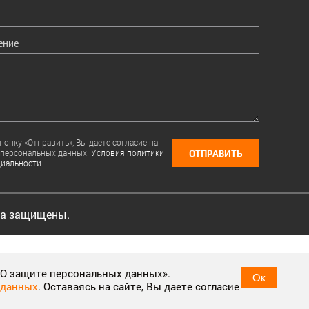
ение
опку «Отправить», Вы даете согласие на
 персональных данных.
Условия политики
ОТПРАВИТЬ
иальности
ва защищены.
ple have visited, help us measure the effectiveness of ads and
 «О защите персональных данных».
Ок
 данных
. Оставаясь на сайте, Вы даете согласие