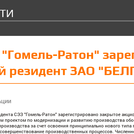
ТИ
 "Гомель-Ратон" зар
й резидент ЗАО "БЕ
АЦИИ
идента СЭЗ "Гомель-Ратон" зарегистрировано закрытое акц
м проектом по модернизации и развитию производства обо
роизводства за счет освоения принципиально нового типа 
совершенствование производственных процессов. Численно