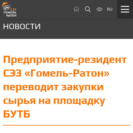
RU
НОВОСТИ
Предприятие-резидент
СЭЗ «Гомель-Ратон»
переводит закупки
сырья на площадку
БУТБ