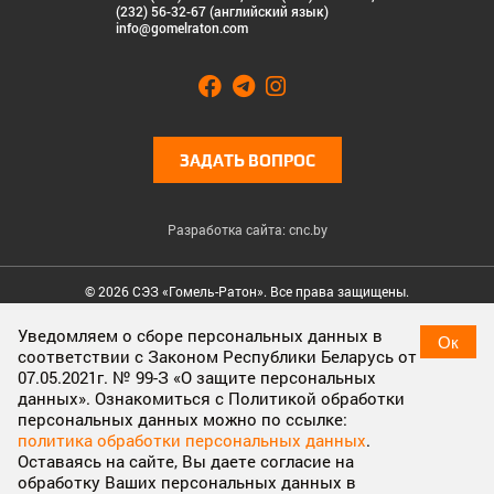
(232) 56-32-67 (английский язык)
info@gomelraton.com
ЗАДАТЬ ВОПРОС
Разработка сайта: cnc.by
© 2026 СЭЗ «Гомель-Ратон». Все права защищены.
Cookies & Privacy
Уведомляем о сборе персональных данных в
Ок
соответствии с Законом Республики Беларусь от
Cookies enable you to use shopping carts and to personalize
07.05.2021г. № 99-З «О защите персональных
your experience on our sites, tell us which parts of our websites
данных». Ознакомиться с Политикой обработки
people have visited, help us measure the effectiveness of ads
персональных данных можно по ссылке:
and web searches, and give us insights into user behavior so we
политика обработки персональных данных
.
can improve our communications and products.
More
Оставаясь на сайте, Вы даете согласие на
information
обработку Ваших персональных данных в